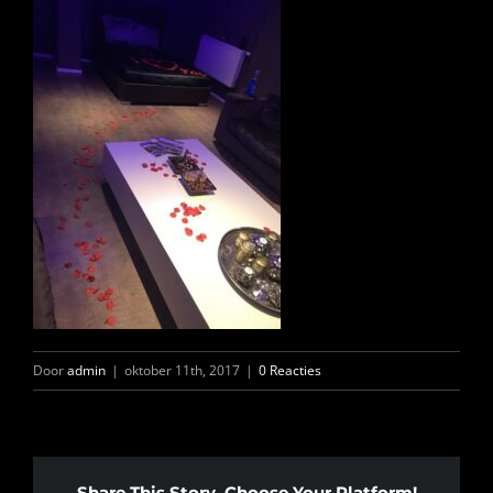
INFO
OPENINGSTIJDEN
CONTACT
ANDERE VESTIGINGEN
Door
admin
|
oktober 11th, 2017
|
0 Reacties
Share This Story, Choose Your Platform!