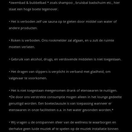
*zwembad & bubbelbad * zoals shampoo , bruisbal badschuim etc., hier
staat een hoge boete tegenover.
• Het is verboden zelf uw sauna op te gieten door middel van water of
andere producten.
• Roken is verboden. Ons rookmelder zal afgaan, en u zult de ruimte
moeten verlaten.
• Gebruik van alcohol, drugs, en verdovende middelen is niet toegestaan.
• Het dragen van slippers is verplicht in verband met gladheid, om
valgevaar te voorkomen.
• Het is niet toegestaan meegenomen drank of etenswaren te nuttigen.
*De door ons verstrekte consumptie mogen alleen in het lounge gedeelte
genuttigd worden. Een boeteclausule is van toepassing wanneer er
etenswaren in onze faciliteiten o.a. in het water gevonden worden.*
• Wij vragen u de ontspannen sfeer van de wellness te waarborgen en
derhalve geen luide muziek af te spelen op de muziek installatie binnen