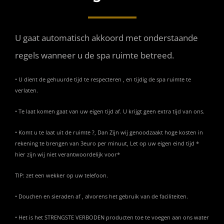
INFO
U gaat automatisch akkoord met onderstaande
regels wanneer u de spa ruimte betreed.
OPENINGSTIJDEN
• U dient de gehuurde tijd te respecteren , en tijdig de spa ruimte te
verlaten.
CONTACT
• Te laat komen gaat van uw eigen tijd af. U krijgt geen extra tijd van ons.
ANDERE VESTIGINGEN
• Komt u te laat uit de ruimte ?, Dan Zijn wij genoodzaakt hoge kosten in
rekening te brengen van 3euro per minuut, Let op uw eigen eind tijd *
hier zijn wij niet verantwoordelijk voor*
TIP: zet een wekker op uw telefoon.
• Douchen en sieraden af , alvorens het gebruik van de faciliteiten.
• Het is het STRENGSTE VERBODEN producten toe te voegen aan ons water