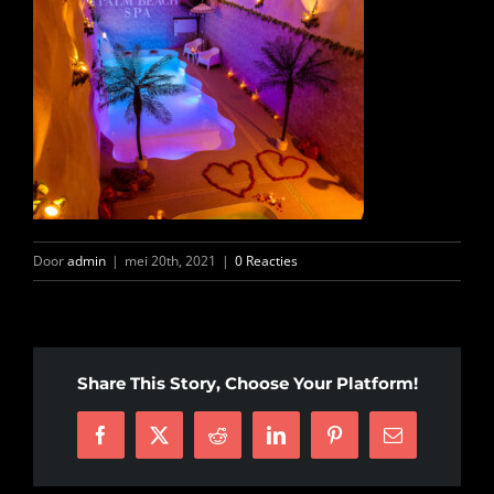
INFO
OPENINGSTIJDEN
CONTACT
Door
admin
|
mei 20th, 2021
|
0 Reacties
ANDERE VESTIGINGEN
Share This Story, Choose Your Platform!
Facebook
X
Reddit
LinkedIn
Pinterest
E-
mail